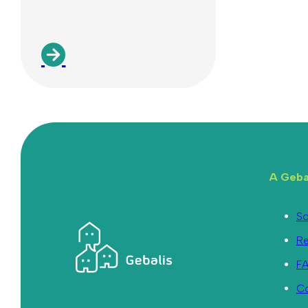
A Geba
So
R
F
C