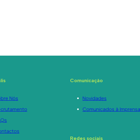
lis
Comunicação
bre Nós
Novidades
ecrutamento
Comunicados à Imprens
AQs
ontactos
Redes sociais