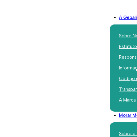
A Gebal
Sobre N
Estatut
Responsa
Informaç
Código 
Transpa
om Pastor
Bairro Olivais Velho
A Marca
 abrigo do
Este bairro encontra-se sob a
 (Programa
Morar M
gestão da Gebalis desde
ealojamento),
Novembro de 2003.
alojamento
Sobre o
97 e foi