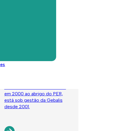
realojamento iniciado no
mesmo ano.
Bairro Alto da Faia
des
A população do Bairro Alto da
Faia tem origem na Quinta do
Louro e Calvanas. Construído
em 2000 ao abrigo do PER,
está sob gestão da Gebalis
desde 2001.