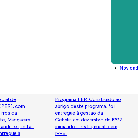
de 2002.
Direitos deveres e conselhos
Glossário
Legislação/Regulamentos
ta de
Bairro Quinta dos
Novida
l
Barros
ta de Lisboa Sul
A população do Bairro Quinta
 ao abrigo do
dos Barros tem origem no
cial de
Programa PER. Construído ao
 (PER), com
abrigo deste programa, foi
irros da
entregue à gestão da
te, Musgueira
Gebalis em dezembro de 1997,
rande. A gestão
iniciando o realojamento em
entregue à
1998.