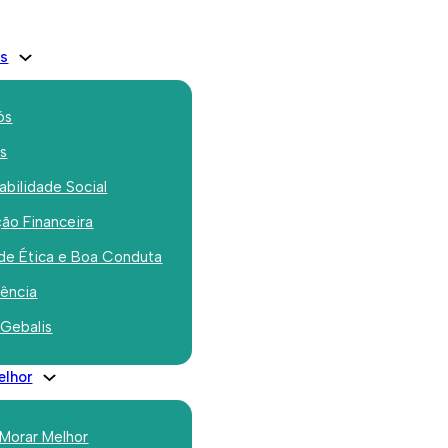
is
ós
os
bilidade Social
ão Financeira
de Ética e Boa Conduta
rência
Bairro Quinta das
Laranjeiras
 Gebalis
O Bairro Quinta das Laranjeiras
elhor
foi construído entre 1976 e
1983, após a aquisição da
 Morar Melhor
Quinta das Laranjeiras pela