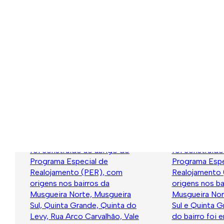
1999.
Bairro Alta de
Bairro Al
Lisboa Centro
Lisboa Su
O Bairro Alta de Lisboa Centro
O Bairro de Al
foi construído ao abrigo do
foi construído
Programa Especial de
Programa Espe
Realojamento (PER), com
Realojamento
origens nos bairros da
origens nos ba
Musgueira Norte, Musgueira
Musgueira Nor
Sul, Quinta Grande, Quinta do
Sul e Quinta G
Levy, Rua Arco Carvalhão, Vale
do bairro foi 