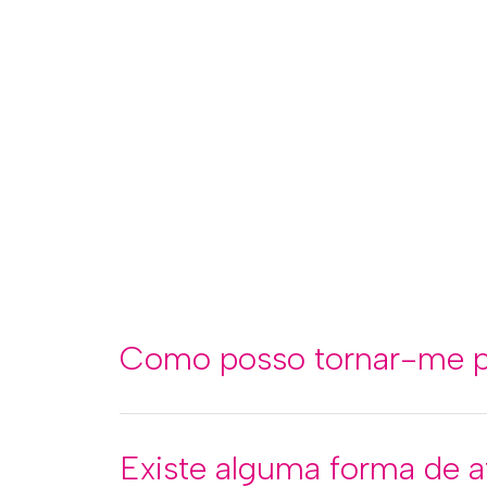
Em caso de rendas em at
O que fazer em caso de 
familiar, para solicitar r
Como posso tornar-me pa
Existe alguma forma de 