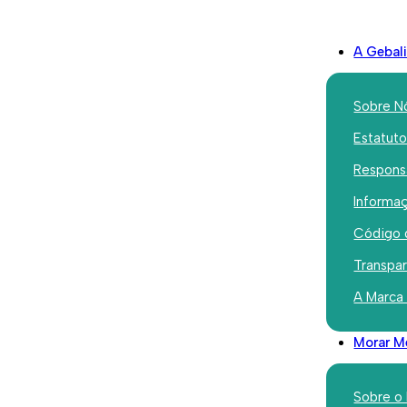
A Gebal
Sobre N
Estatut
Responsa
quentes
Informaç
Código 
Transpa
A Marca
Morar M
Sobre o