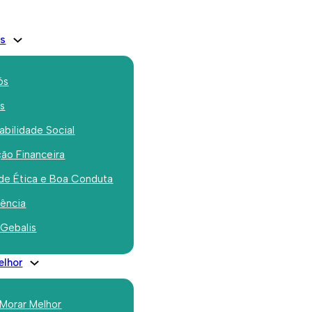
is
ós
os
bilidade Social
ão Financeira
de Ética e Boa Conduta
rência
 Gebalis
elhor
 Morar Melhor