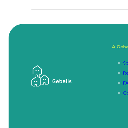
A Geba
So
R
F
C