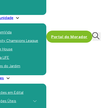
m Novembro de 2003.
unidade
 no Bairro Bom Pastor, abrangeu 101
ança, melhorar o conforto térmico e a
omVida
aior qualidade de vida para os
Portal do Morador
ty Champions League
e House
a LIFE
es do Jardim
es
ções em Edital
ções Úteis