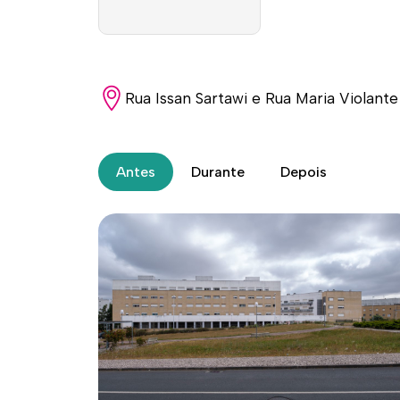
R
ua Issan Sartawi e
R
ua Maria Violante
Antes
Durante
Depois