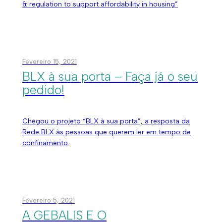
& regulation to support affordability in housing”
Fevereiro 15, 2021
BLX à sua porta – Faça já o seu
pedido!
Chegou o projeto “BLX à sua porta”, a resposta da
Rede BLX às pessoas que querem ler em tempo de
confinamento.
Fevereiro 5, 2021
A GEBALIS E O