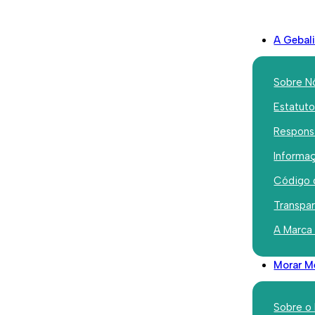
A Gebal
Sobre N
Estatut
Responsa
Iniciativas
Informaç
Equipa de
Código 
Refugiad
Transpa
A Marca
Champion
Morar M
Novembro 3, 2021
Sobre o