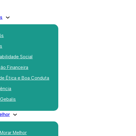
is
ós
os
bilidade Social
ão Financeira
 Jovens
de Ética e Boa Conduta
os na Community
rência
 Gebalis
s League
elhor
 Morar Melhor