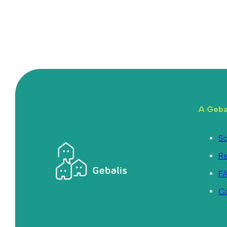
A Geba
So
R
F
C