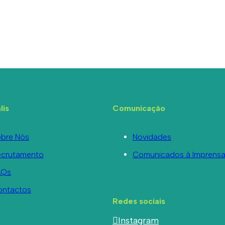
lis
Comunicação
bre Nós
Novidades
ecrutamento
Comunicados à Imprens
AQs
ontactos
Redes sociais
Instagram