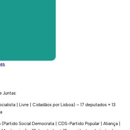
nastácio e Cátia Santos. Eleitos pela Coligação Mais
ialista | Livre | Movimento Cidadãos por Lisboa
ira e Ana Jara eleitos pela Coligação Democrática Unitária,
Português | Partido Ecologista Os Verdes
Dias eleita pelo Bloco de Esquerda.
os Paços do Concelho, Rosário Farmhouse foi eleita
pal de Lisboa, pelos deputados municipais eleitos no
des
a mesma cerimónia tomaram posse, na qualidade de
cia os 24 presidentes de Juntas de Freguesia eleitos.
 Lisboa é constituída por 75 deputados eleitos – 51 eleitos
 Juntas:
cialista | Livre | Cidadãos por Lisboa) – 17 deputados + 13
ia
Partido Social Democrata | CDS-Partido Popular | Aliança |