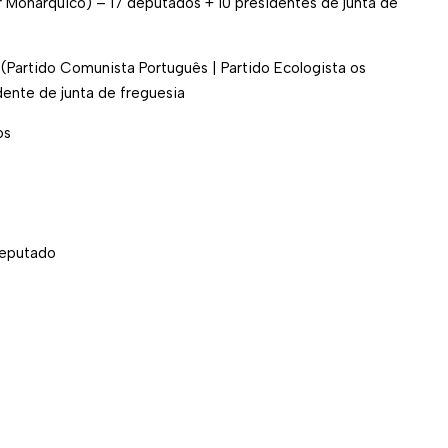
ar Monárquico) – 17 deputados + 10 presidentes de junta de
(Partido Comunista Português | Partido Ecologista os
dente de junta de freguesia
os
deputado