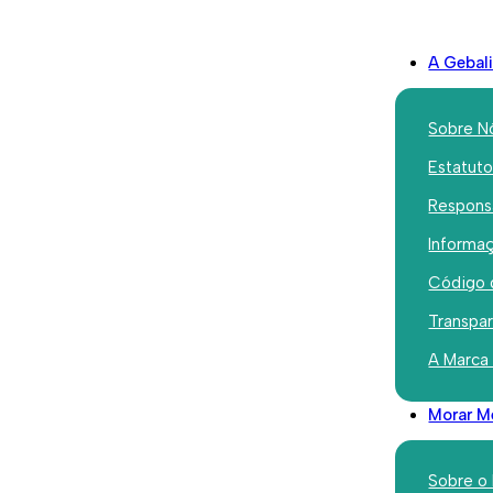
A Gebal
Sobre N
Estatut
Responsa
Edificado
Informaç
Tomada d
Código 
executivo
Transpa
A Marca
2025
Morar M
Outubro 20, 2021
Sobre o