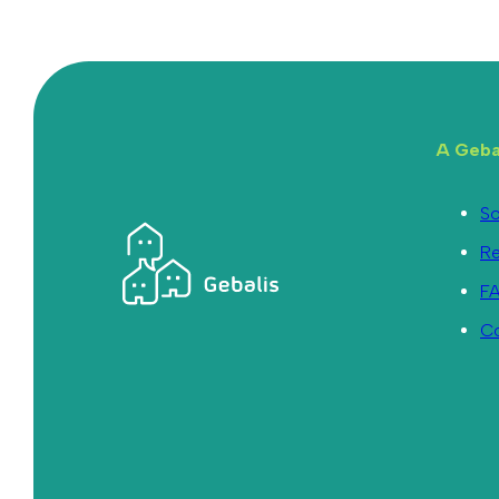
A Geba
So
R
F
C