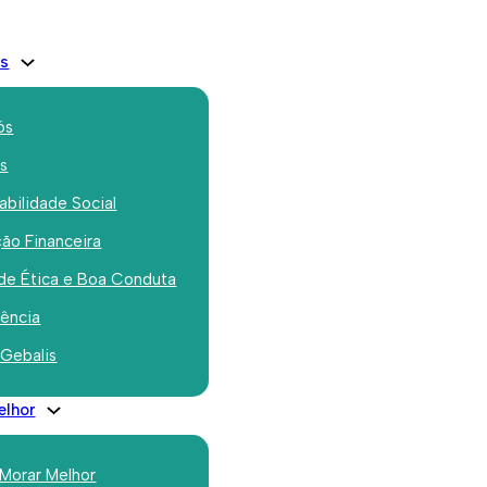
is
ós
os
bilidade Social
ão Financeira
e posse do novo
de Ética e Boa Conduta
 municipal 2021-
rência
 Gebalis
elhor
 Morar Melhor