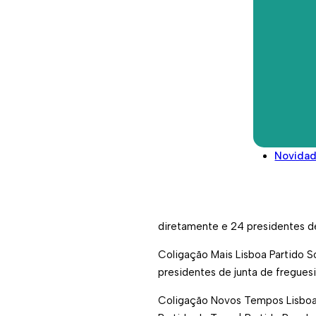
Marques, Inês Drummond, Pedro A
Lisboa, formada por: Partido Soc
Direitos deveres e conselhos
Glossário
Pelos Vereadores(as): João Ferre
Legislação/Regulamentos
formada por: Partido Comunista 
E pela Vereadora Beatriz Gomes 
No mesmo dia, no Salão Nobre d
Presidente da Assembleia Munici
Novida
passado dia 26 de setembro. N
deputados municipais por inerên
Assim, a Assembleia Municipal de
diretamente e 24 presidentes de
Coligação Mais Lisboa Partido So
presidentes de junta de fregues
Coligação Novos Tempos Lisboa (