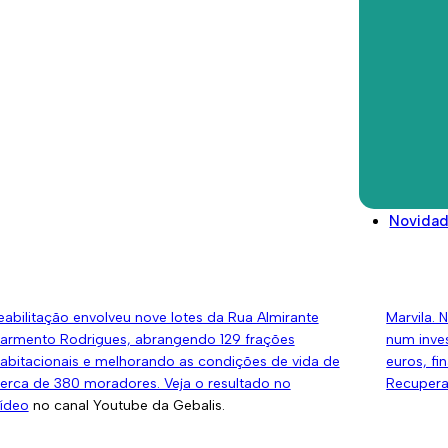
ativa, e
um total de 224 frações habitacionais.
Bairro do
Direitos deveres e conselhos
Glossário
Legislação/Regulamentos
gosto 6, 2025
Agosto 4
Programa Morar Melhor:
CML 
reabilitados 9 lotes no Bairro
para
João Nascimento Costa
Marv
Novida
o âmbito do Programa Morar Melhor, a Câmara
A Gebali
unicipal de Lisboa e a Gebalis concluíram uma nova
relativas
ntervenção, no Bairro João Nascimento Costa. A
localizad
eabilitação envolveu nove lotes da Rua Almirante
Marvila. 
armento Rodrigues, abrangendo 129 frações
num inve
abitacionais e melhorando as condições de vida de
euros, f
erca de 380 moradores. Veja o resultado no
Recuperaç
ídeo
no canal Youtube da Gebalis.