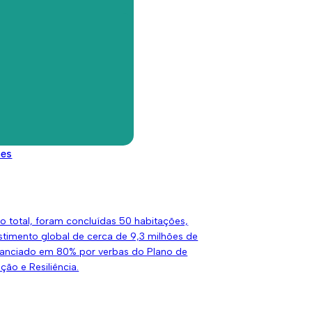
m articulação com o Grupo Comunitário do
 Condado e diversos parceiros locais.
, 2025
conclui 50 novos fogos
 Renda Acessível em
ila
des
s acompanhou a entrega de 38 chaves
 a novos fogos municipais de Renda Acessível,
os na Azinhaga do Baptista, freguesia de
No total, foram concluídas 50 habitações,
stimento global de cerca de 9,3 milhões de
inanciado em 80% por verbas do Plano de
ão e Resiliência.