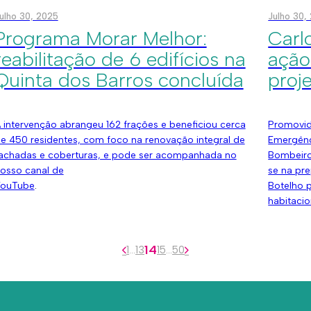
ulho 30, 2025
Julho 30,
Programa Morar Melhor:
Carl
reabilitação de 6 edifícios na
ação
Quinta dos Barros concluída
proj
 intervenção abrangeu 162 frações e beneficiou cerca
Promovid
e 450 residentes, com foco na renovação integral de
Emergênc
achadas e coberturas, e pode ser acompanhada no
Bombeiros
osso canal de
se na pr
ouTube
.
Botelho 
habitacio
14
1
…
13
15
…
50