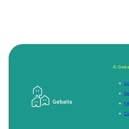
A Geba
So
R
F
C