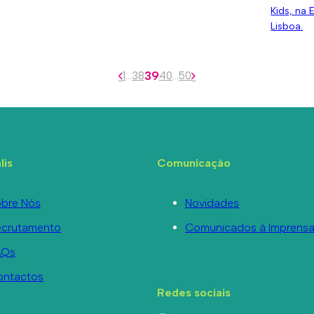
Kids, na 
Lisboa.
39
1
…
38
40
…
50
lis
Comunicação
bre Nós
Novidades
ecrutamento
Comunicados à Imprens
AQs
ontactos
Redes sociais