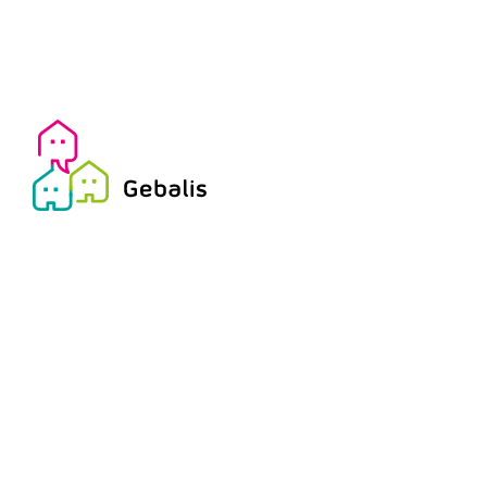
formar jovens mais solidários, autónomos e com
j
iniciativa, capazes de fazer a diferença no seu Km2.
i
Janeiro 3, 2023
D
Reabertura do Gabinete
GEBALIS da Bela Vista
​​Começamos o novo ano a abrir o renovado Gabinete
O
Gebalis Bela Vista
d
E
E
Dezembro 20, 2022
D