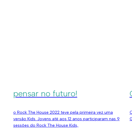
Dia DECO encerra ciclo
dedicado à eficiência
energética
O
G
a última edição do Dia DECO, dedicado a partilhar
com os moradores algumas dicas e boas práticas de
gestão doméstica.
Dezembro 7, 2022
D
Rock The House Kids, a
pensar no futuro!
o Rock The House 2022 teve pela primeira vez uma
O
versão Kids. Jovens até aos 12 anos participaram nas 9
G
sessões do Rock The House Kids,