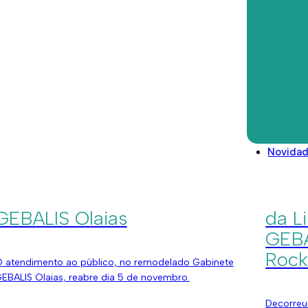
Reabertura do Gabinete
habi
GEBALIS Alfinetes
Boav
Direitos deveres e conselhos
Glossário
Legislação/Regulamentos
 atendimento ao público, no remodelado Gabinete
​​​​​​​​​​
EBALIS Alfinetes, reabre dia 19 de Dezembro.
interven
programa
Novida
ezembro 5, 2022
Novembro
Reabertura do Gabinete
Cons
GEBALIS Olaias
da L
GEBA
Rock
 atendimento ao público, no remodelado Gabinete
EBALIS Olaias, reabre dia 5 de novembro.
Decorreu