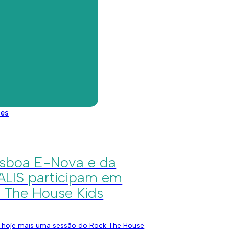
tação no Bairro da
ista
Já foram entregues as chaves da mais recente
ção realizada pela GEBALIS no âmbito do
 LIFE, numa habitação no Bairro da Boavista.
des
 30, 2022
elhos de Administração
isboa E-Nova e da
LIS participam em
 The House Kids
 hoje mais uma sessão do Rock The House