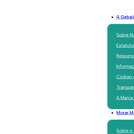
A Gebal
Sobre N
Estatut
Responsa
Iniciativas
Informaç
Vencedor
Código 
Foco no B
Transpa
A Marca
trabalhos
Morar M
Teatro Av
Sobre o