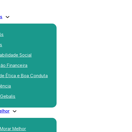
is
ós
os
bilidade Social
ão Financeira
es do concurso
de Ética e Boa Conduta
airro anunciados e
rência
 Gebalis
 expostos no
elhor
enidas
 Morar Melhor