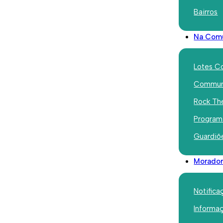
Bairros
idaturas para a
função de Técnico de Gestão de Condomín
Na Com
ndomínios da Direção Administrativa e Financeira
que re
Lotes C
Communi
Rock Th
Program
 condomínio e promover a sua constituição;
Guardiõ
r atualizados e organizados os processos e as bases de dados
efónico, por email e/ou presencial dos moradores/residentes;
Morador
telefónicas, por email e/ou presencial de representantes de 
gestão Gebalis;
Notifica
essários para os processos de pagamento aos condomínios;
Informa
e despesas, emissão de recibos e avisos, arquivo de docume