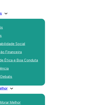
is
ós
os
bilidade Social
ão Financeira
de Ética e Boa Conduta
rência
ínios e
 Gebalis
elhor
 Morar Melhor