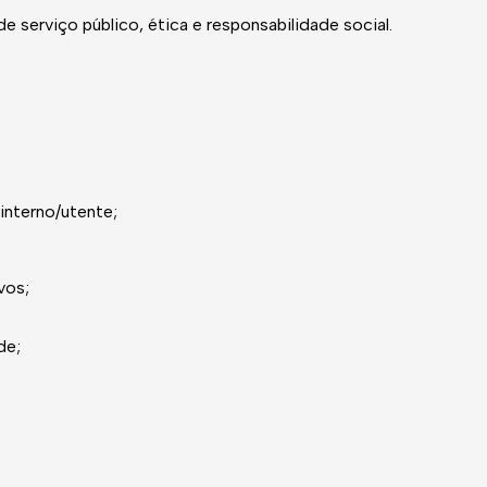
e serviço público, ética e responsabilidade social.
 interno/utente;
vos;
de;