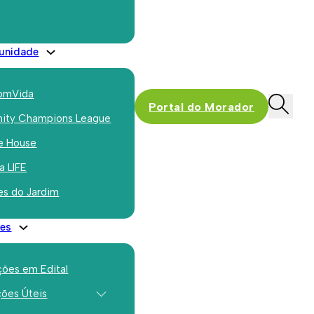
ios e Renda Convencionada
unidade
únam as seguintes condições:
omVida
Portal do Morador
ty Champions League
e House
a LIFE
es do Jardim
 da área dos condomínios;
es
condomínios existentes de
ções em Edital
ções Úteis
ntos e expediente;