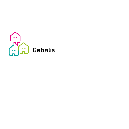
Abril 3, 2025
A GEBALIS está a receber cand
(M/F) no Departamento de Co
Responsabilidades:
Participar em reuniões de
Introduzir dados e mante
Efetuar o atendimento tel
Responder a solicitações 
prédios com frações sob 
Recolher documentos nec
Assegurar o lançamento d