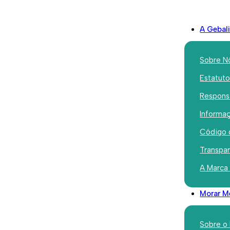
A Gebal
Sobre N
Estatut
Responsa
 de Condomínios e Renda Convencionada (M/F)
Informaç
Código 
Transpa
e Gestão de Condom
A Marca
nvencionada
Morar M
Sobre o