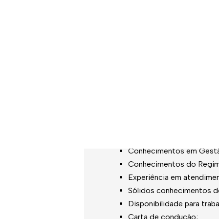
Organizar a informação p
Cumprir com outras ativi
objetivos da área e/ou da
Perfil:
12º ano de escolaridade e
ao 12º ano e experiência 
Formação específica em g
Conhecimentos em Gestã
Conhecimentos do Regime 
Experiência em atendiment
Sólidos conhecimentos de 
Disponibilidade para trab
Carta de condução;