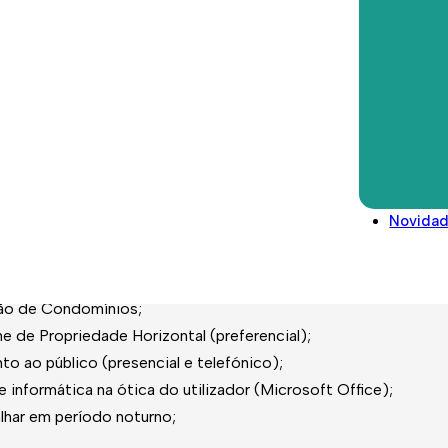
ara cumprimento das obrigatoriedades de reporte tanto intern
dades/responsabilidades não especificadas atrás, necessárias
Direitos deveres e conselhos
 Organização.
Glossário
Legislação/Regulamentos
Novida
/ou curso técnico no domínio apropriado para exercício da funç
profissional reconhecida internamente;
estão de condomínios (preferencial);
o de Condomínios;
de Propriedade Horizontal (preferencial);
o ao público (presencial e telefónico);
informática na ótica do utilizador (Microsoft Office);
alhar em período noturno;