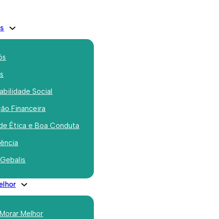
is
ós
os
bilidade Social
ão Financeira
de Ética e Boa Conduta
rência
r Jurista
 Gebalis
elhor
 Morar Melhor