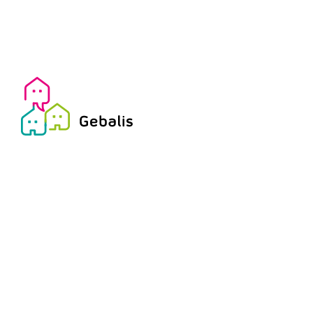
A GEBALIS está a receber cand
Contratação Pública
que reún
Ref. A: Área do Apoio Jurídic
Responsabilidades:
Prestar o apoio nas verte
Instruir procedimentos ad
Assessorar as unidades or
conformidade com a Lei e
Elaborar e analisar docu
ajustamentos necessários
Participar no processo de
de atendimentos com os a
dos acordos não cumprid