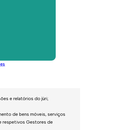
seu cumprimento,
nal e nos respetivos processos
missão e objetivos da unidade
des
 contratação pública e
s e relatórios do júri;
mento de bens móveis, serviços
 e respetivos Gestores de