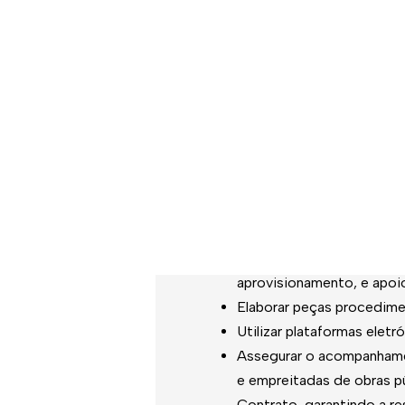
Preparar e negociar acord
supervisionando a atualiz
dos moradores;
Cumprir com outras respo
orgânica e/ou da organiza
Ref. B: Área da Contratação 
Responsabilidades:
Prestar o apoio nas verte
aprovisionamento, e apoi
Elaborar peças procedimen
Utilizar plataformas eletr
Assegurar o acompanhamen
e empreitadas de obras p
Contrato, garantindo a r