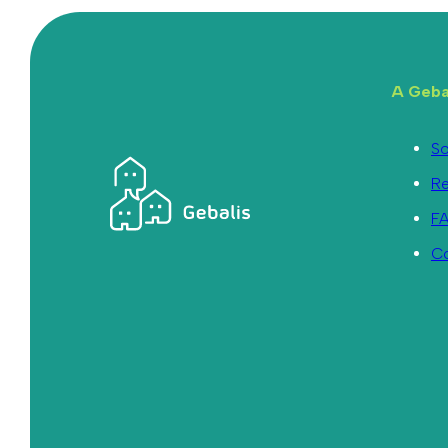
A Geba
So
R
F
C