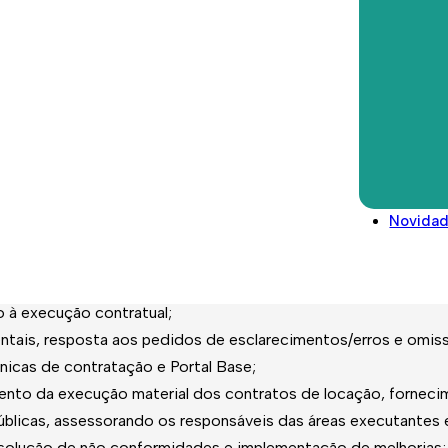
os de regularização de dívida, monitorizando e zelando pelo 
ação dos registos na aplicação de gestão do parque habitacio
Direitos deveres e conselhos
Glossário
nsabilidades não especificadas necessárias à prossecução da 
Legislação/Regulamentos
ção.
Pública:
Novida
ntes de assessoria e emissão de pareceres jurídicos na área de
o à execução contratual;
tais, resposta aos pedidos de esclarecimentos/erros e omissõe
ónicas de contratação e Portal Base;
to da execução material dos contratos de locação, forneci
úblicas, assessorando os responsáveis das áreas executantes
esolução de não conformidades e implementação de melhorias;