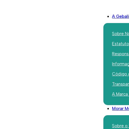
A Gebal
Sobre N
Estatut
Responsa
co Superior Jurista
Informaç
Código 
Transpa
nto Técnico Superio
A Marca
Morar M
Sobre o