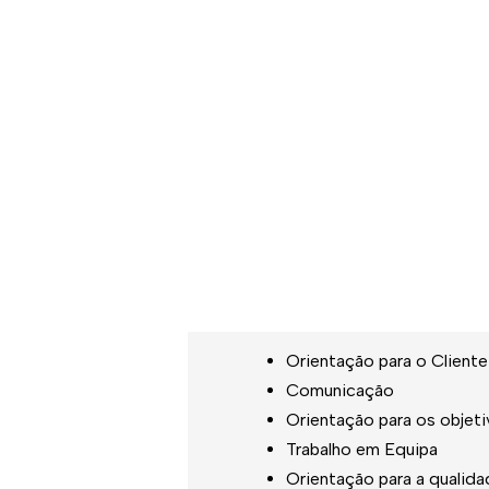
orgânica e/ou da organiza
Perfil:
Formação Superior em Ciê
Experiência na análise d
Experiência na elaboraçã
internacionais;
Interesse e conhecimento 
Proficiência linguística e
Competências:
Orientação para o Cliente
Comunicação
Orientação para os objet
Trabalho em Equipa
Orientação para a qualid