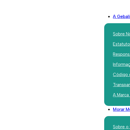
A Gebal
Sobre N
Estatut
Responsa
ico Superior de Estudos e Planeamento
Informaç
Código 
Transpa
nto Técnico Superi
A Marca
e Planeamento
Morar M
Sobre o