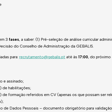
e
 em 3
fases
, a saber: (1) Pré-seleção de análise curricular admin
 Decisão do Conselho de Administração da GEBALIS.
iadas para:
recrutamento@gebalis.pt
até às
17:00
, do próximo
do e assinado;
) de habilitações;
s) de formação referidos em CV (apenas os que possam ser re
);
 de Dados Pessoais – documento obrigatório para validação 