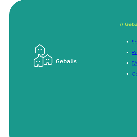
A Geba
So
R
F
C