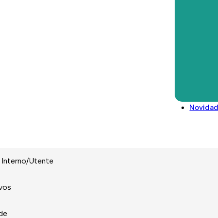
ção.
Direitos deveres e conselhos
Glossário
Legislação/Regulamentos
ncias Empresariais ou Ciências Sociais e do Comportamento;
e dados, redação de relatórios e preparação de outros documen
o e acompanhamento de candidaturas a programas de financiam
de políticas de responsabilidade social corporativa;
Novida
m Português e Inglês.
 Interno/Utente
ivos
ade