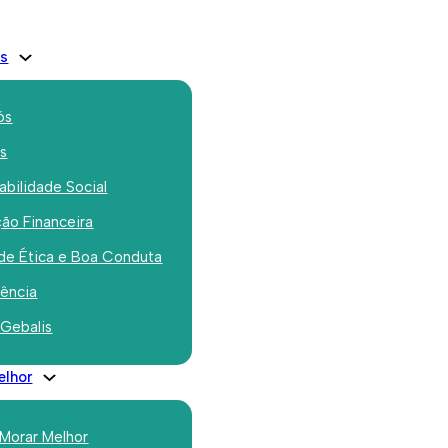
is
ós
os
bilidade Social
ão Financeira
de Ética e Boa Conduta
rência
or de
 Gebalis
elhor
 Morar Melhor