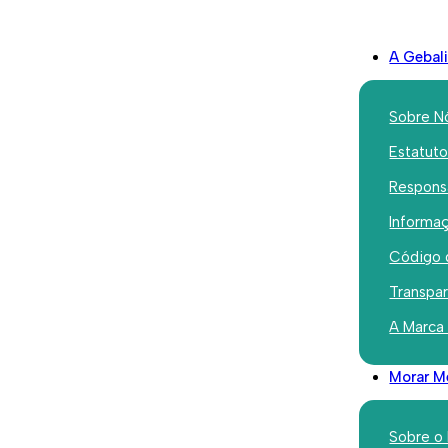
A Gebal
Sobre N
Estatut
Responsa
a entrega gratuita de 172 óculos a crianças dos bairros de Lisboa
Informaç
Código 
Transpa
er Melhor o Mundo” 
A Marca
atuita de 172 óculos
Morar M
dos bairros de Lisbo
Sobre o