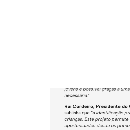
prevê-se a atribuição de cerca 
O protocolo “Ver Melhor o Mund
possíveis patologias oculares,
oportunidades.
Após a realização dos rastreios
acompanhadas para a realizaçã
especialidade nos Serviços Soci
são disponibilizados gratuitam
Fernando Angleu, Presidente
permitem que os moradores do
respostas concretas, capazes d
jovens é possível graças a uma
necessária
.”
Rui Cordeiro, Presidente do 
sublinha que “
a identificação p
crianças. Este projeto permit
oportunidades desde os primei