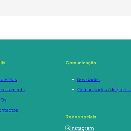
lis
Comunicação
bre Nós
Novidades
ecrutamento
Comunicados à Imprens
AQs
ontactos
Redes sociais
Instagram