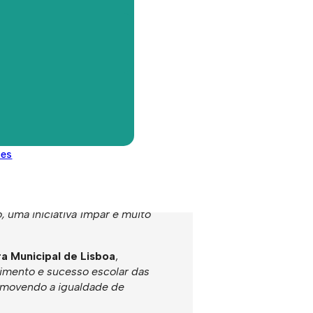
ativa.
emente dificuldades visuais e
 inclusão e igualdade de
dificuldades visuais são
s para consultas de
o clínica para correção visual,
des
ste é o género de projetos que
a cuidados de saúde e a
o direta junto de crianças e
, uma iniciativa ímpar e muito
a Municipal de Lisboa
,
vimento e sucesso escolar das
romovendo a igualdade de