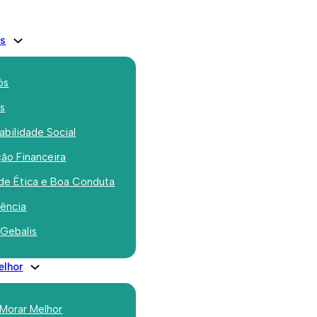
is
ós
os
bilidade Social
ão Financeira
de Ética e Boa Conduta
rência
inicia
 Gebalis
 a
elhor
a
 Morar Melhor