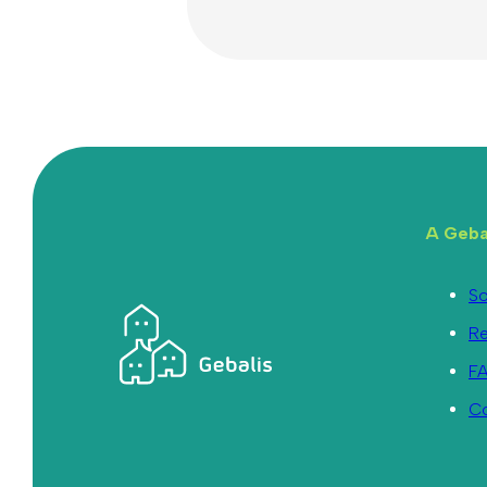
A Geba
So
R
F
C