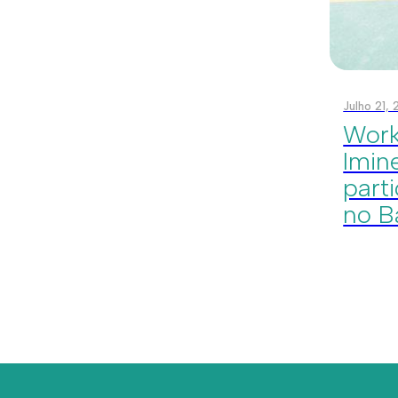
Julho 21,
Work
Imin
part
no B