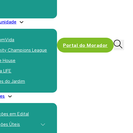
participantes
unidade
omVida
Portal do Morador
ty Champions League
e House
a LIFE
es do Jardim
es
ções em Edital
ções Úteis