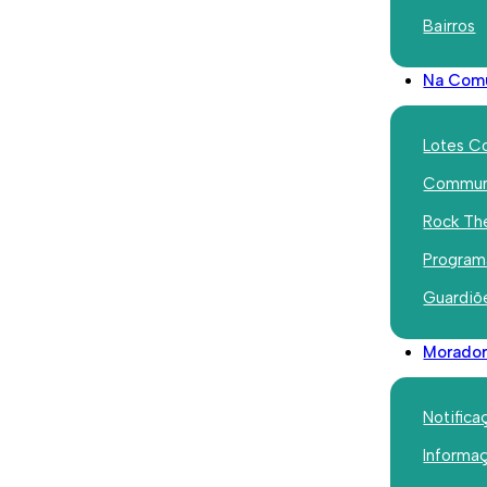
dos 
Bairros
Na Com
Lotes C
ulho 29, 2026
Talentos de Lisboa: concurso
Communi
continua a percorrer as
Rock Th
freguesias de Lisboa
Program
Guardiõ
Morador
Notifica
Informa
ulho 22, 2026