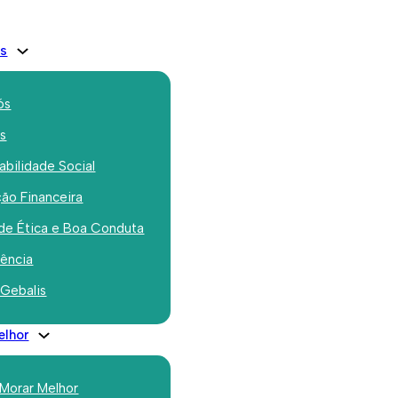
is
ós
os
bilidade Social
ão Financeira
já está na rua à
de Ética e Boa Conduta
e novos talentos
rência
 Gebalis
elhor
 Morar Melhor