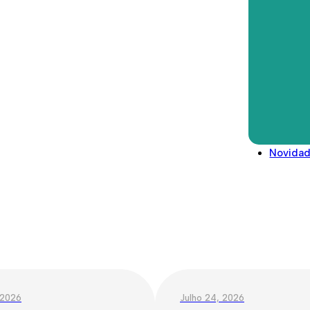
Direitos deveres e conselhos
Glossário
Legislação/Regulamentos
Novida
 2026
Julho 24, 2026