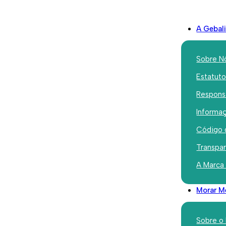
A Gebal
Sobre N
Estatut
Responsa
Iniciativas
Informaç
Concurso 
Código 
procura d
Transpa
A Marca
Junho 25, 2026
Morar M
Sobre o