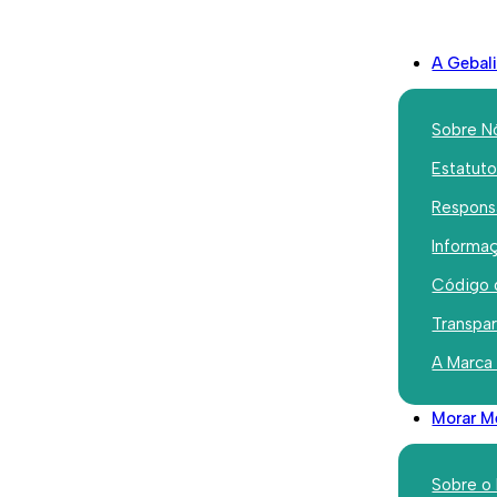
A Gebal
Sobre N
Estatut
Responsa
Institucional
Informaç
Gebalis a
Código 
presidênc
Transpa
A Marca
Associaçã
Morar M
Junho 17, 2026
Sobre o