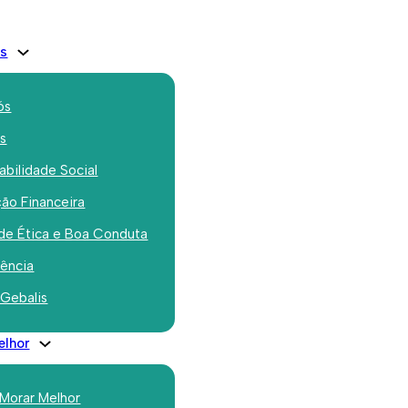
is
ós
os
bilidade Social
ão Financeira
ssumiu a
de Ética e Boa Conduta
ia da Direção da
rência
 Gebalis
o SGI Portugal
elhor
 Morar Melhor