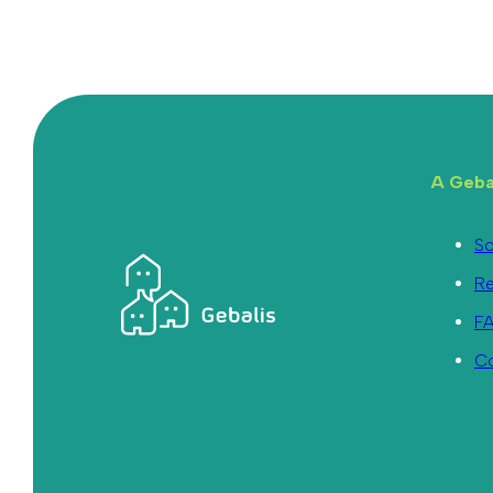
A Geba
So
R
F
C