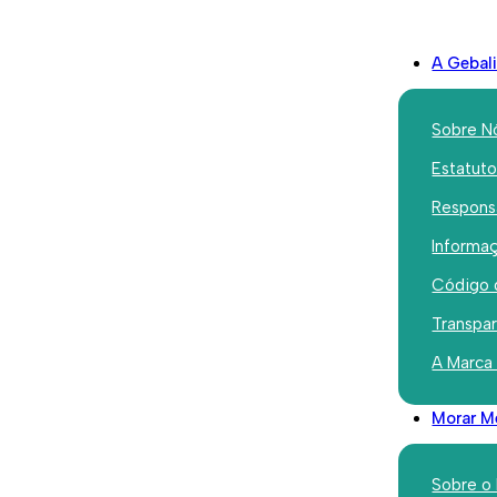
A Gebal
Sobre N
Estatut
Responsa
Iniciativas
Informaç
Bora Mexe
Código 
diversão 
Transpa
A Marca
Cruz
Morar M
Maio 15, 2026
Sobre o