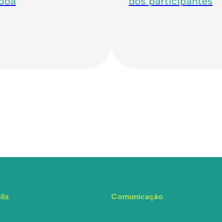
sboa
dos participantes
lis
Comunicação