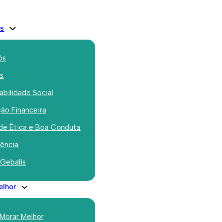
is
ós
os
bilidade Social
ão Financeira
r trouxe muita
de Ética e Boa Conduta
ao Bairro Padre
rência
 Gebalis
elhor
 Morar Melhor