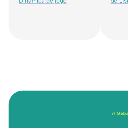
Dinâmica de jogo
de Li
A Geba