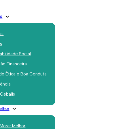
is
ós
os
bilidade Social
ão Financeira
io Europeu da
de Ética e Boa Conduta
 visita loteamento
rência
 Gebalis
campos
elhor
 Morar Melhor