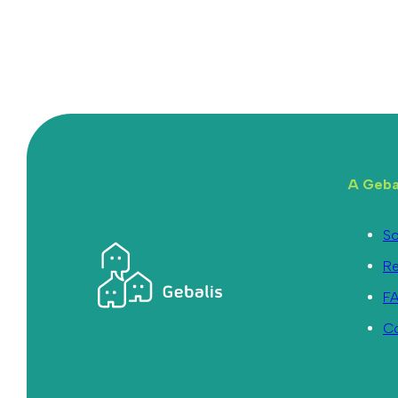
A Geba
So
R
F
C