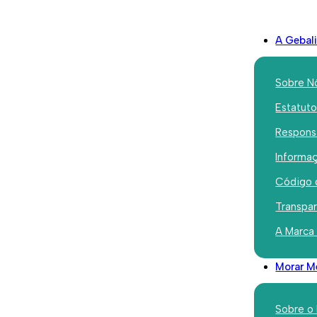
A Gebal
Sobre N
Estatut
Responsa
Institucional
Informaç
Comissár
Código 
Habitação
Transpa
A Marca
de Entre
Morar M
Fevereiro 2, 2026
Sobre o