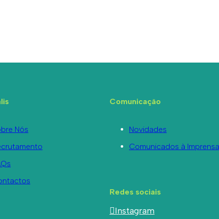
lis
Comunicação
bre Nós
Novidades
ecrutamento
Comunicados à Imprens
AQs
ontactos
Redes sociais
Instagram