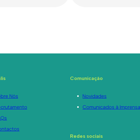
lis
Comunicação
bre Nós
Novidades
ecrutamento
Comunicados à Imprens
AQs
ontactos
Redes sociais