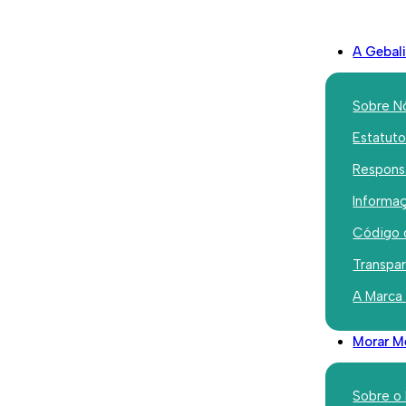
A Gebal
Sobre N
Estatut
Responsa
Edificado
Informaç
Programa 
Código 
reabilitad
Transpa
A Marca
João Nas
Morar M
Agosto 6, 2025
Sobre o