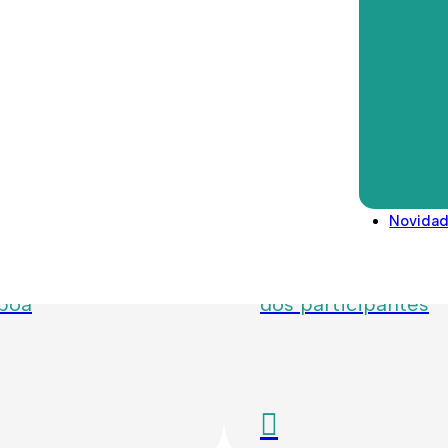
Direitos deveres e conselhos
Glossário
Legislação/Regulamentos
 2026
Julho 24, 2026
Novida
os de Lisboa:
Semana Digital Geba
so continua a
novo vídeo destaca
rer as freguesias
criatividade e a in
sboa
dos participantes