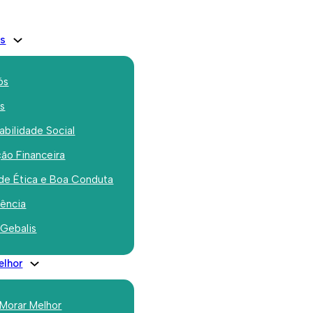
is
ós
os
bilidade Social
ão Financeira
Morar Melhor:
de Ética e Boa Conduta
os 9 lotes no Bairro
rência
 Gebalis
cimento Costa
elhor
 Morar Melhor