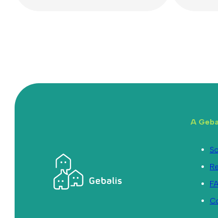
A Geba
So
R
F
C