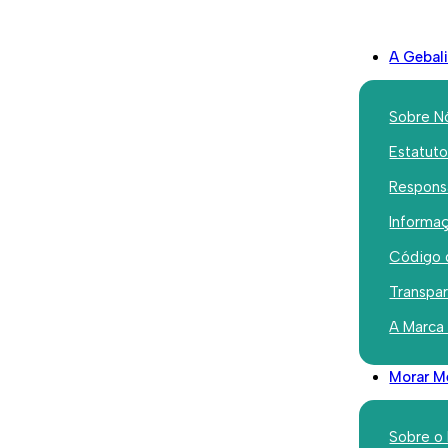
A Gebal
Sobre N
Estatut
Responsa
Iniciativas
Informaç
Institucional
Código 
O Bora M
Transpa
chave de 
A Marca
das Laranj
Morar M
Sobre o