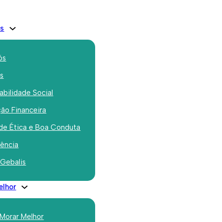
is
ós
os
bilidade Social
ão Financeira
de Ética e Boa Conduta
exer terminou com
rência
ouro na Quinta
 Gebalis
eiras
elhor
 Morar Melhor