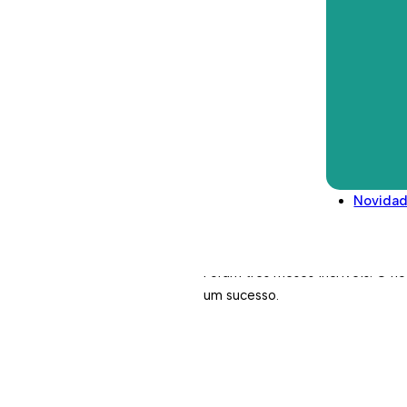
embaixadores, que através do s
Direitos deveres e conselhos
atividade física para o bem-est
Glossário
importantes para as comunidade
Legislação/Regulamentos
Mas antes de recordar tudo o qu
passou
este fim de semana
no ca
apadrinhou o encerramento desta
presença de Ângelo Pereira, Ver
Alexandre Dias, Editor Executiv
Novida
Parque das Nações e de muitos
faltar.
​Foram três meses incríveis. O n
um sucesso.