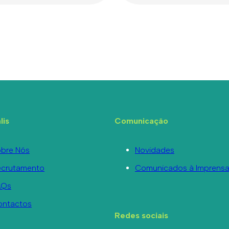
lis
Comunicação
bre Nós
Novidades
ecrutamento
Comunicados à Imprens
AQs
ontactos
Redes sociais