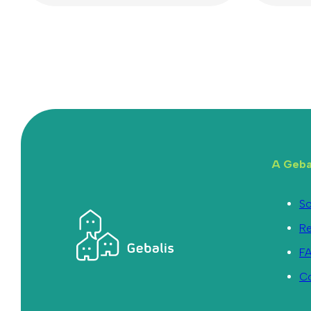
A Geba
So
R
F
C