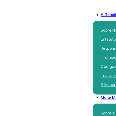
A Gebal
Sobre N
Estatut
Responsa
Iniciativas
Informaç
Atividade
Código 
no Casali
Transpa
A Marca
Junho 26, 2024
Morar M
Sobre o