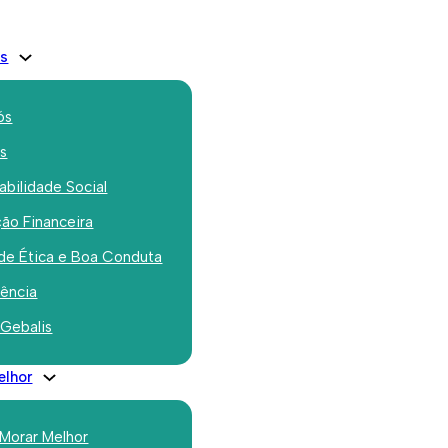
is
ós
os
bilidade Social
ão Financeira
 Comunitária hoje
de Ética e Boa Conduta
nho da Ajuda
rência
 Gebalis
elhor
 Morar Melhor