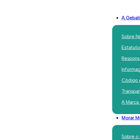
A Gebal
Sobre N
Estatut
Responsa
Institucional
Informaç
Novo Gabi
Código 
Bairro Pa
Transpa
A Marca
Outubro 19, 2023
Morar M
Sobre o