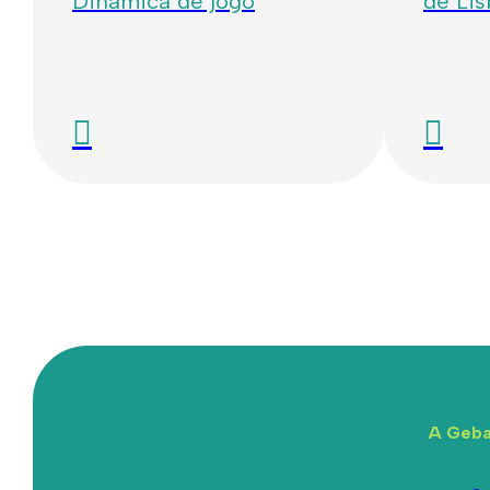
Dinâmica de jogo
de Li
A Geba