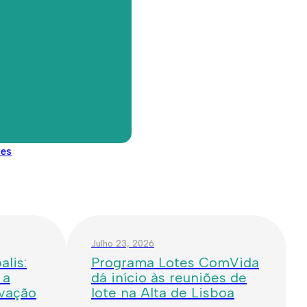
B
.pt
des
Julho 23, 2026
lis:
Programa Lotes ComVida
 a
dá início às reuniões de
ovação
lote na Alta de Lisboa