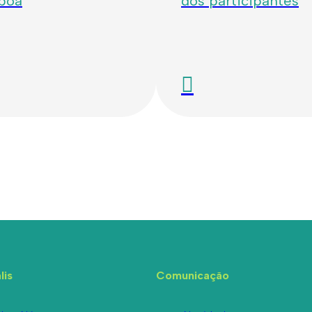
sboa
dos participantes
lis
Comunicação