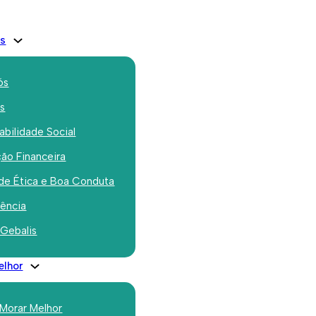
is
ós
os
bilidade Social
ão Financeira
nete Gebalis no
de Ética e Boa Conduta
dre Cruz
rência
 Gebalis
elhor
 Morar Melhor