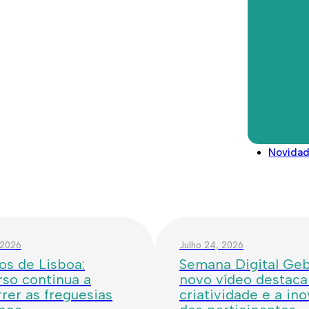
Rua Rio Guadiana, Lote 17, Loja 
Direitos deveres e conselhos
1600-716 Lisboa
Glossário
808 101 000 | padrecruz@gebalis
Legislação/Regulamentos
Novida
 2026
Julho 24, 2026
os de Lisboa:
Semana Digital Geba
so continua a
novo vídeo destaca
rer as freguesias
criatividade e a in