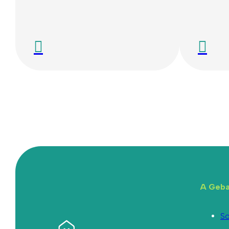
A Geba
So