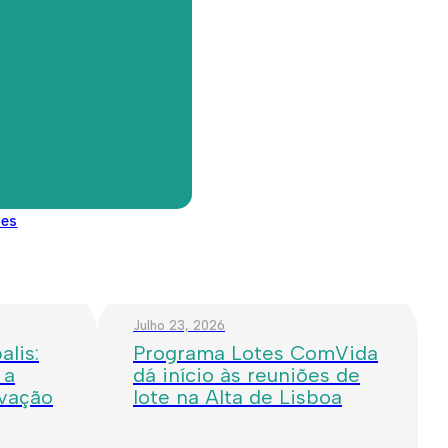
om uma imagem renovada, mais luminosidade, conforto,
ento do espaço
des
Julho 23, 2026
lis:
Programa Lotes ComVida
 a
dá início às reuniões de
ovação
lote na Alta de Lisboa