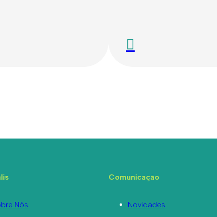
lis
Comunicação
bre Nós
Novidades