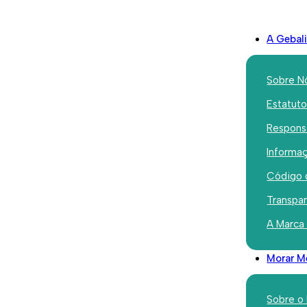
A Gebal
Sobre N
Estatut
Responsa
Institucional
Informaç
Encerrame
Código 
Gabinete 
Transpa
A Marca
Local da 
Morar M
Setembro 26, 2023
Sobre o