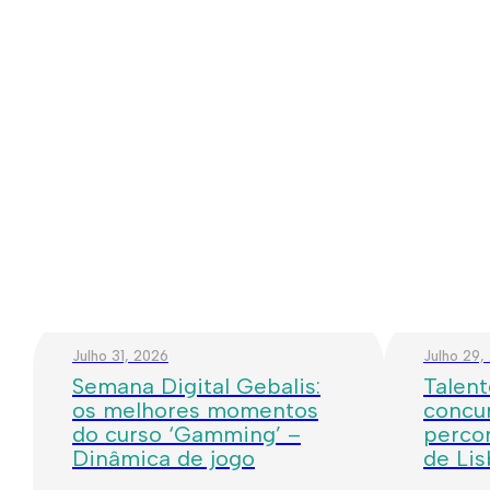
Julho 31, 2026
Julho 29,
Semana Digital Gebalis:
Talent
os melhores momentos
concur
do curso ‘Gamming’ –
percor
Dinâmica de jogo
de Li