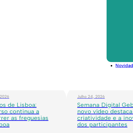
técnica, mas com instalações c
segurança e melhor aproveitam
Direitos deveres e conselhos
Glossário
Legislação/Regulamentos
Novida
 2026
Julho 24, 2026
os de Lisboa:
Semana Digital Geba
so continua a
novo vídeo destaca
rer as freguesias
criatividade e a in
sboa
dos participantes