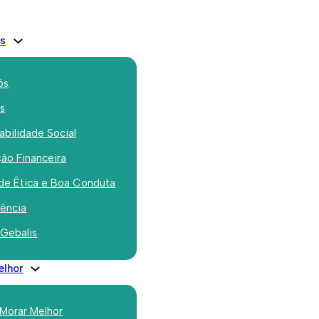
is
ós
os
bilidade Social
ão Financeira
nto provisório do
de Ética e Boa Conduta
de Intervenção
rência
 Gebalis
Alta de Lisboa
elhor
 Morar Melhor