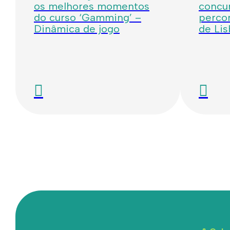
os melhores momentos
concur
do curso ‘Gamming’ –
percor
Dinâmica de jogo
de Li