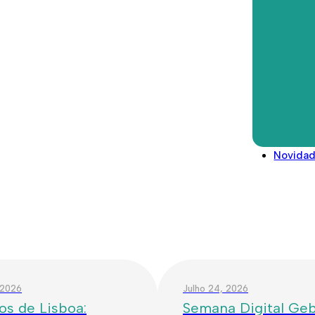
campo de férias a decorrer nu
Direitos deveres e conselhos
estilo de vida saudável junto do
Glossário
A Summer Medical School: Lifesty
Legislação/Regulamentos
entre os 6 e os 14 anos, e a jov
função da faixa etária.
Novida
 2026
Julho 24, 2026
os de Lisboa:
Semana Digital Geba