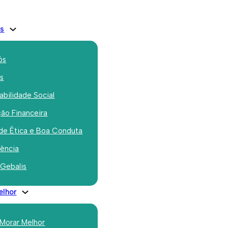
is
ós
os
bilidade Social
ão Financeira
 férias da NOVA
de Ética e Boa Conduta
School com 20
rência
 Gebalis
a famílias de
elhor
unicipais
 Morar Melhor