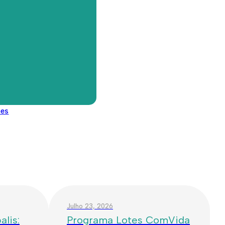
ma Escola Médica e que tem como foco a promoção de um
s mais novos.
le tem lugar durante o mês de julho e destina-se a crianças,
ens, entre os 15 e os 18 anos, sendo o programa adaptado em
des
Julho 23, 2026
lis:
Programa Lotes ComVida