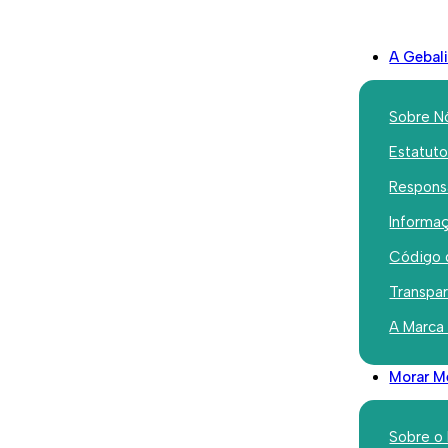
A Gebal
Sobre N
Estatut
Responsa
Iniciativas
Informaç
Campo de
Código 
Medical 
Transpa
A Marca
bolsas par
Morar M
bairros m
Sobre o