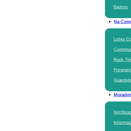
Bairros
Community Champions League – j
Na Com
No passado fim de semana, arr
League.
Lotes C
A Liga de Ouro foi disputada na
Communi
espetáculo de futebol e fair-pla
Rock Th
A Liga de Prata não perdeu a m
Program
uma competição, o Community Ch
comunidade!
Guardiõ
O Community Champions League r
Morador
Março. Apoiem a vossa equipa!
Notifica
Informa