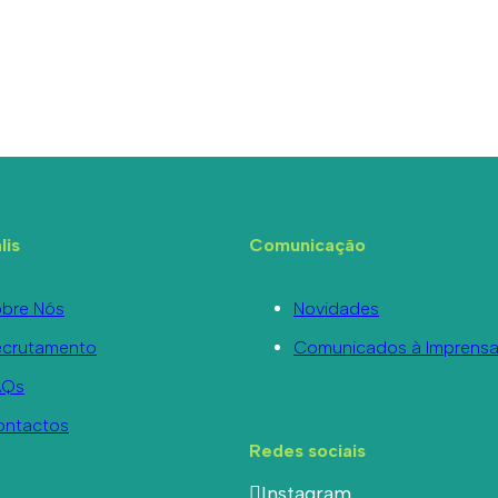
lis
Comunicação
bre Nós
Novidades
ecrutamento
Comunicados à Imprens
AQs
ontactos
Redes sociais
Instagram