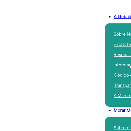
A Gebal
Sobre N
Estatut
Responsa
Iniciativas
Informaç
Communi
Código 
League – 
Transpa
A Marca
de Ouro e
Morar M
Fevereiro 25, 2022
Sobre o