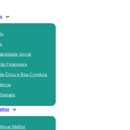
is
ós
os
bilidade Social
ão Financeira
ty Champions
de Ética e Boa Conduta
jornada da Liga
rência
 Gebalis
 da Liga de Prata
elhor
 Morar Melhor