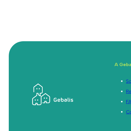
A Geba
So
R
F
C