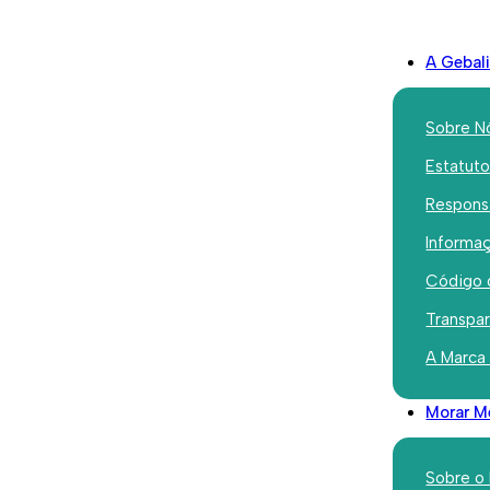
A Gebal
Sobre N
Estatut
Responsa
Iniciativas
Informaç
Communi
Código 
League – 
Transpa
A Marca
Ouro e Pr
Morar M
Janeiro 25, 2022
Sobre o