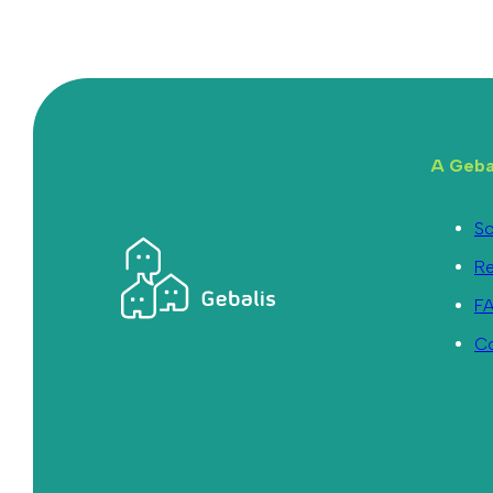
A Geba
So
R
F
C