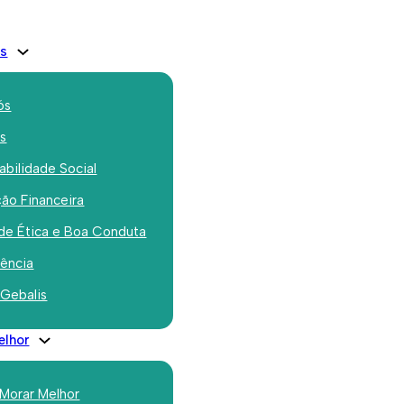
is
ós
os
bilidade Social
ão Financeira
ty Champions
de Ética e Boa Conduta
Acesso às ligas de
rência
 Gebalis
ata
elhor
 Morar Melhor