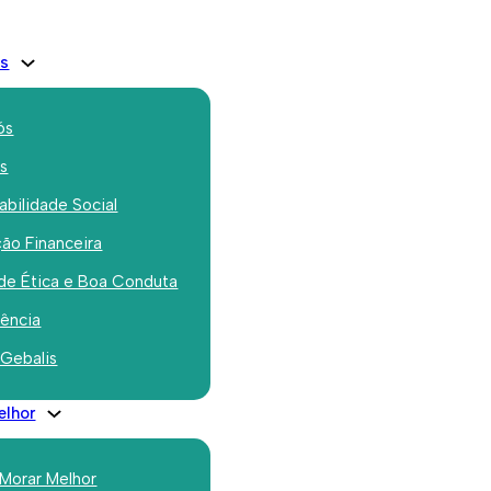
is
ós
os
bilidade Social
ão Financeira
istinguida pela
de Ética e Boa Conduta
pe
rência
 Gebalis
elhor
 Morar Melhor