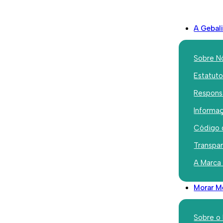
A Gebal
Sobre N
Estatut
Responsa
Institucional
Informaç
GEBALIS d
Código 
SGI Euro
Transpa
A Marca
Dezembro 20, 2021
Morar M
Sobre o