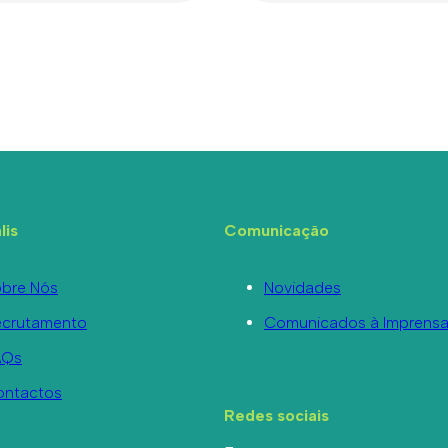
lis
Comunicação
bre Nós
Novidades
ecrutamento
Comunicados à Imprens
AQs
ontactos
Redes sociais