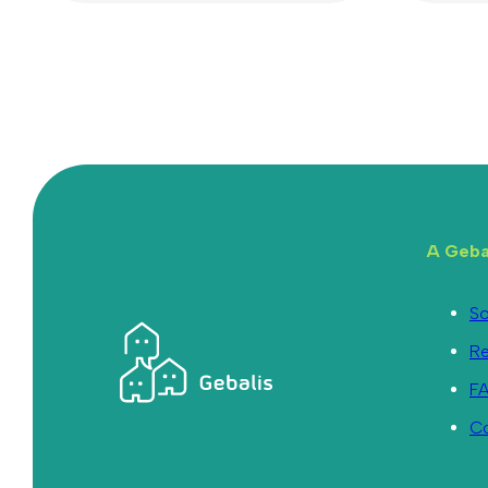
A Geba
So
R
F
C