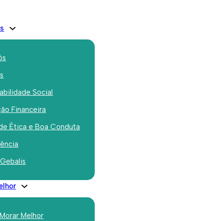
is
ós
os
bilidade Social
ão Financeira
o Community
de Ética e Boa Conduta
s League tem
rência
 Gebalis
elhor
 Morar Melhor