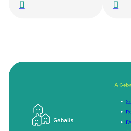
A Geba
So
R
F