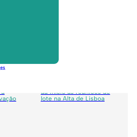
des
Julho 23, 2026
lis:
Programa Lotes ComVida
 a
dá início às reuniões de
ovação
lote na Alta de Lisboa