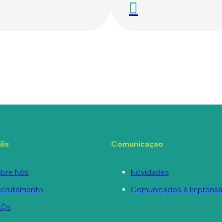
lis
Comunicação
bre Nós
Novidades
ecrutamento
Comunicados à Imprens
AQs