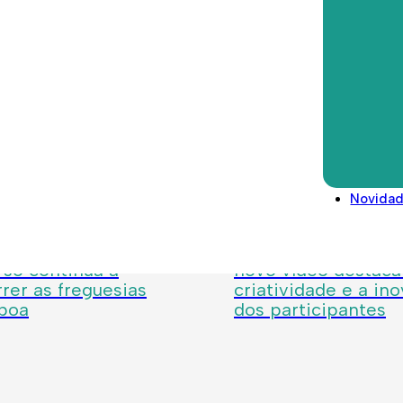
Direitos deveres e conselhos
Glossário
Legislação/Regulamentos
Novida
 2026
Julho 24, 2026
os de Lisboa:
Semana Digital Geba
so continua a
novo vídeo destaca
rer as freguesias
criatividade e a in
sboa
dos participantes