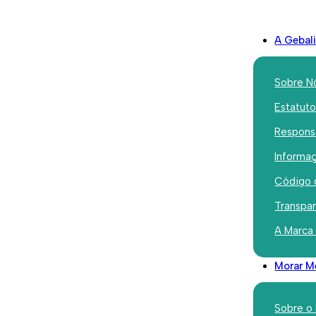
A Gebal
Sobre N
Estatut
Responsa
Iniciativas
Informaç
1ª Ediçã
Código 
Champion
Transpa
A Marca
vencedor!
Morar M
Abril 19, 2021
Sobre o