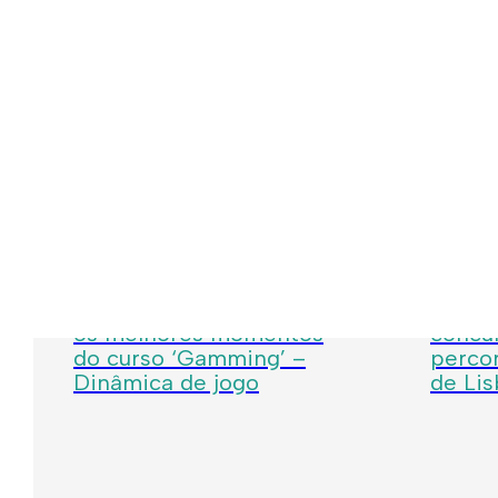
Julho 31, 2026
Julho 29,
Semana Digital Gebalis:
Talent
os melhores momentos
concur
do curso ‘Gamming’ –
percor
Dinâmica de jogo
de Li